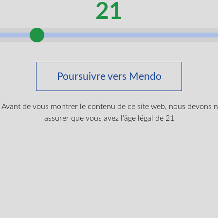
ssibles portatifs conçus pour un dosage discret lors de vos d
21
vec technologie hydrosoluble pour une consommation polyvale
s
e saveurs naturelles, particulièrement les options Baies et Me
 THC de haute puissance et de haute pureté dont les terpènes on
 pointe élimine le goût traditionnel du cannabis tout en mainten
Poursuivre vers Mendo
 sensations d’euphorie, une amélioration de l’humeur, de la déte
oulagement corporel léger.
Avant de vous montrer le contenu de ce site web, nous devons 
assurer que vous avez l'âge légal de 21
drosoluble à action rapide dans un flacon compressible compac
hnologie avancée du système de distribution MyCellⓇ pour une a
us rapide, plus prévisible et plus constante, sans goût amer d
gue. Flacon compte-gouttes compressible portatif pour un dosage
urger 510 Vape Battery
s, rendant le dosage plus agréable – Formulation 100 % naturel
$
19.99