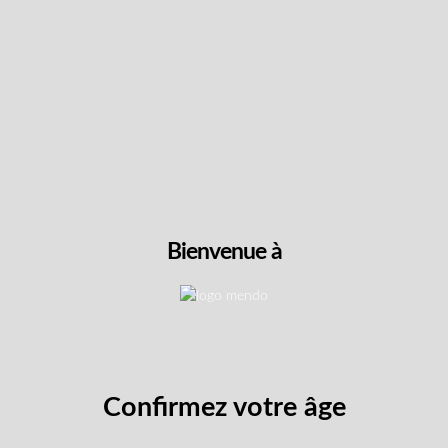
Intensité et saveur
Détails de l’emballage
C par MOD
récision avec l’ensemble varié de 4 gouttes de THC de MOD, d
nabis à action rapide et personnalisable. Cette collection de 
Bienvenue à
tre flacons pratiques de 3 ml, utilisant la technologie de distr
ccrues. Chaque goutte contient exactement 1 mg de THC, ce qui 
t, sans le goût amer du cannabis.
g (4 flacons × 60 mg chacun) avec un dosage de précision de 
avancée avec système de distribution MyCellⓇ pour une absorp
Confirmez votre âge
t les options Baies, Lime, Melon d’eau et Sans saveur