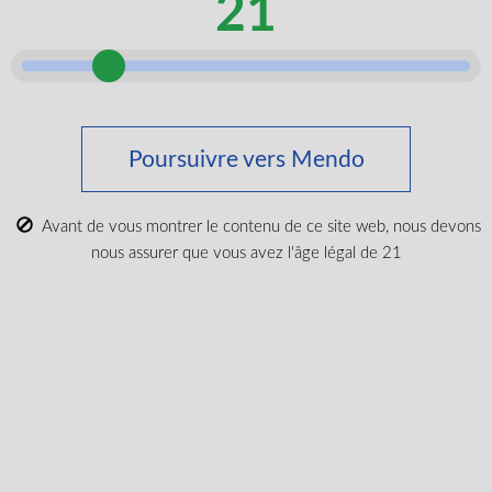
21
Night Ops - Capsules de Live Rosin de souche
spécifique Gorilla Cookies
THC
10mg/unit
100units
Indica
Poursuivre vers Mendo
$
86.99
Avant de vous montrer le contenu de ce site web, nous devons
nous assurer que vous avez l'âge légal de 21
LIRE PLUS