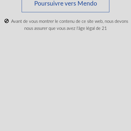
Poursuivre vers Mendo
Avant de vous montrer le contenu de ce site web, nous devons
nous assurer que vous avez l'âge légal de 21
Tribal Uni Pro ARK 510 Vape Battery
$
39.99
Se Connecter Pour Acheter
Suivez les dernières
nouvelles et obtenez des
offres spéciales et des