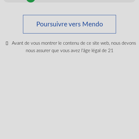
Poursuivre vers Mendo
Suivez les dernières
nouvelles et obtenez des
Avant de vous montrer le contenu de ce site web, nous devons
nous assurer que vous avez l'âge légal de 21
offres spéciales et des
réductions.
Obtenez du contenu exclusif, nous ne vous spammerons
pas, nous vous le promettons!
Nom
Adresse