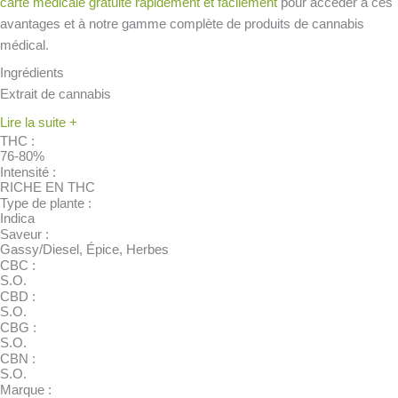
carte médicale gratuite rapidement et facilement
pour accéder à ces
avantages et à notre gamme complète de produits de cannabis
médical.
Ingrédients
Extrait de cannabis
Lire la suite +
THC :
76-80%
Intensité :
RICHE EN THC
Type de plante :
Indica
Saveur :
Gassy/Diesel, Épice, Herbes
CBC :
S.O.
CBD :
S.O.
CBG :
S.O.
CBN :
S.O.
Marque :