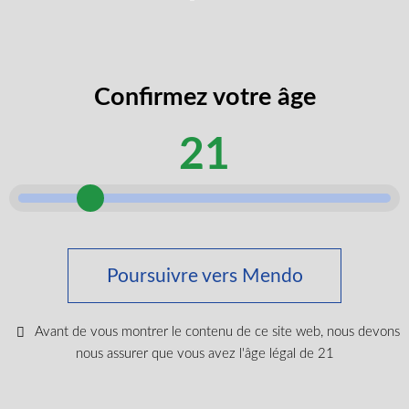
Infos sur les terpènes
Confirmez votre âge
N’oubliez pas les essentiels
21
Kit principal (6 Dabtools) - Acier inoxydable
Poursuivre vers Mendo
-
$
79.99
Avant de vous montrer le contenu de ce site web, nous devons
nous assurer que vous avez l'âge légal de 21
Se Connecter Pour Acheter