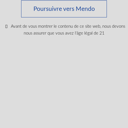
Suivez les dernières
Poursuivre vers Mendo
nouvelles et obtenez des
offres spéciales et des
Avant de vous montrer le contenu de ce site web, nous devons
réductions.
nous assurer que vous avez l'âge légal de 21
Obtenez du contenu exclusif, nous ne vous spammerons
pas, nous vous le promettons!
Nom
Adresse
e-
mail
codes