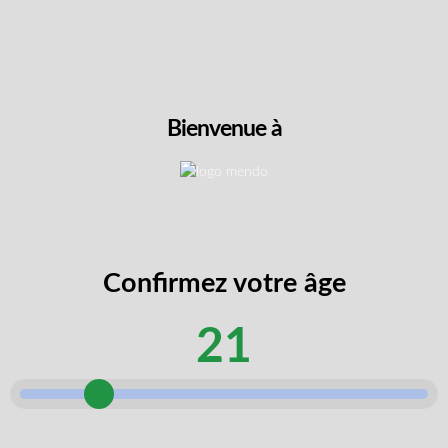
N’oubliez pas les essentiels
Bienvenue à
Porte Leche 510 Vape Battery
$
19.99
Confirmez votre âge
Se Connecter Pour Acheter
21