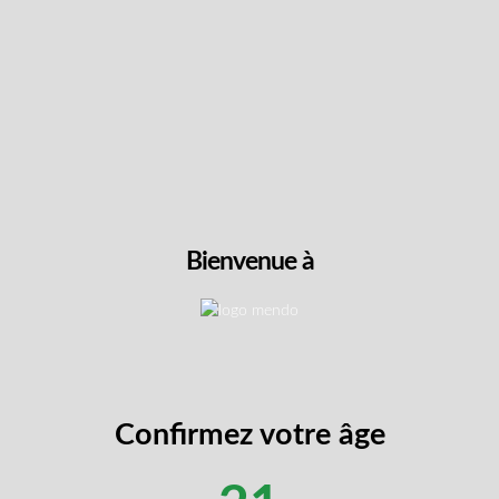
ènes au total créent un profil aromatique sophistiqué et peuvent
urs qui recherchent une amélioration cognitive, une élévation de
RESTOCKAGE
Jagermeister par
Six One Charl
Bienvenue à
Cette légendaire indica de jour
terpénique impressionnant de 3
indica sans le traditionnel « co
de Blue Dream crée une expérie
herbacées et gazeuses qui se t
bourgeons denses et givrés prés
Confirmez votre âge
violettes et orange profondes s