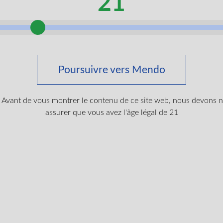
21
Vue
a gagné sa réputation dans les cercles de connaisseurs pour sa q
Poursuivre vers Mendo
des ondes corporelles relaxantes tout en maintenant la fonctionna
Avant de vous montrer le contenu de ce site web, nous devons 
terpenes featuring
limonene
,
pinene
, and caryophyllene create bo
assurer que vous avez l'âge légal de 21
mbiné au CBG peut contribuer à une expérience bien équilibrée q
NOUVEAU
Stinky Pinky par 1964