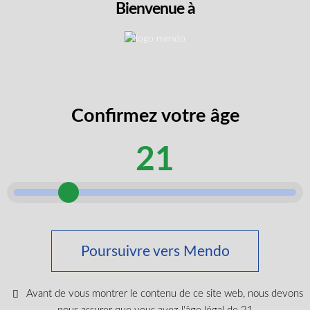
LIRE PLUS
Bienvenue à
Confirmez votre âge
21
Poursuivre vers Mendo
Mango Kush CBG+CBD+THC Vape
Avant de vous montrer le contenu de ce site web, nous devons
THC
15%
CBD
50%
CBG
30%
1 g