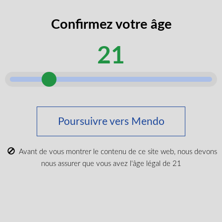
Confirmez votre âge
21
Poursuivre vers Mendo
Bandes sublinguales THC CBD 1:1 – menthe
THC
100mg
CBD
100mg
10 unités
CBD, THC
Avant de vous montrer le contenu de ce site web, nous devons
nous assurer que vous avez l'âge légal de 21
$
23.99
LIRE PLUS