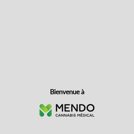
OG Root Beer sans sucre
THC
10mg
CBG
10mg
355ml
CBG, THC
$
8.99
Bienvenue à
LIRE PLUS