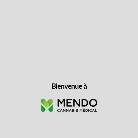
Ces notes acidulées sont équilibrées par une douceur
terreuse, apportant profondeur et complexité. À l’expiration,
une légère touche épicée persiste, laissant une finale nette et
Profil cannabinoïde et terpène :
exaltante, reflétant le caractère énergique de la variété.
Silver Haze présente un profil cannabinoïde puissant avec
des taux élevés de THC, offrant une expérience énergisante
et cérébrale idéale pour une consommation en journée. Son
profil terpénique est dominé par le limonène, le myrcène et le
caryophyllène, un trio qui contribue à son arôme citronné, sa
Irradié
profondeur terreuse et sa subtile note épicée. Ensemble, ces
composés peuvent offrir des effets stimulants avec une
Lire la suite +
touche de relaxation corporelle apaisante.
Bienvenue à
Intensité et saveur
Détails de l’emballage
Infos sur les terpènes