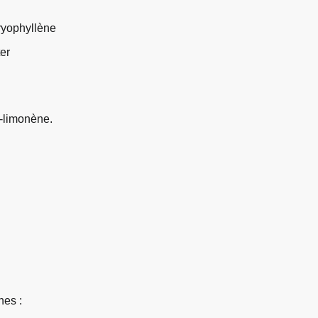
ryophyllène
er
-limonène.
nes :