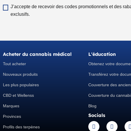
codes
J’accepte de recevoir des codes promotionnels et des rab
promos
exclusifs.
exclusifs
Acheter du cannabis médical
L'éducation
Tout acheter
Obtenez votre docume
Nouveaux produits
Transférez votre docu
Les plus populaires
Couverture des ancien
CBD et Wellenss
Couverture du cannab
Marques
Blog
Socials
Provinces
I
F
Profils des terpènes
n
a
i