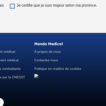
âge
mail
ais
Je certifie que je suis majeur selon ma province.
légal
selon
Mendo Medical
nt médical
À propos de nous
ment médical
Contactez-nous
s combattants
Politique en matière de cookies
is par la CNESST
L