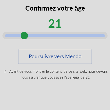
voyage en PVC, un câble USB, un outil d’agitation et
Confirmez votre âge
un écran.
Pourquoi choisir un vaporisateur à herbe sèche ?
21
Les vaporisateurs d’herbe sèche offrent aux consommateurs
de cannabis médical un contrôle précis de la température et
une extraction efficace des composés bénéfiques. Cette
Bubble Up 510 Vape Battery
méthode peut aider à préserver les terpènes et les
$
19.99
cannabinoïdes tout en offrant une expérience plus douce que
les méthodes de consommation traditionnelles.
Poursuivre vers Mendo
Se Connecter Pour Acheter
Expédition dans tout le Canada
Le Air SE - Blaze Blue est expédié rapidement à travers le
Avant de vous montrer le contenu de ce site web, nous devons
Canada. Nous offrons une livraison gratuite pour toutes les
nous assurer que vous avez l'âge légal de 21
commandes de plus de 150 $, ce qui vous assure de
recevoir votre vaporisateur rapidement et en toute sécurité.
Suivez les dernières
nouvelles et obtenez des