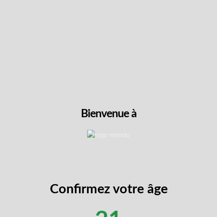
Gas Cake by Ostara Médical est
High Octane et Jungle Cake de 
teneur riche en terpènes d’un p
chargées de trichomes offrent un 
vanille et de citron sucré. Certai
profondément relaxants associés 
fait une option polyvalente pour
Vue
Bienvenue à
e expérience sensorielle plus riche
Confirmez votre âge
tale durable
aleur un travail artisanal de premier plan.