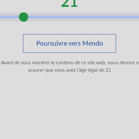
21
NOUVEAU
Poursuivre vers Mendo
Grape Stank Flower 14g by Ost
Croisement remarquable de Gar
présente des cocottes denses, 
Avant de vous montrer le contenu de ce site web, nous devons 
assurer que vous avez l'âge légal de 21
violets saisissants et un profil
14 grammes offre des notes gaz
nuances de raisin, et certains u
qui peut se prêter à la relaxatio
Vue