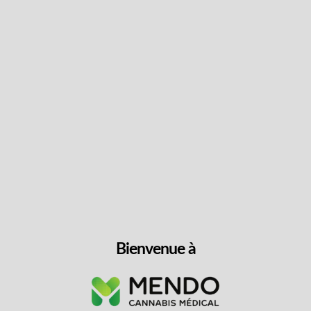
Suivez les dernières
nouvelles et obtenez des
offres spéciales et des
réductions.
Obtenez du contenu exclusif, nous ne vous
spammerons pas, nous vous le promettons!
Nom
Bienvenue à
Adresse
e-
mail