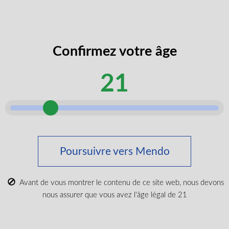
codes
J’accepte de recevoir des codes
promos
promotionnels et des rabais exclusifs.
exclusifs
Confirmez votre âge
âge
Je certifie que je suis majeur selon ma
légal
province.
21
selon
Envoyer
Acheter du cannabis médical
Poursuivre vers Mendo
Tout acheter
Nouveaux produits
Avant de vous montrer le contenu de ce site web, nous devons
Les plus populaires
nous assurer que vous avez l'âge légal de 21
CBD et Wellenss
Marques