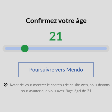
codes
J’accepte de recevoir des codes
promos
promotionnels et des rabais exclusifs.
exclusifs
Confirmez votre âge
âge
Je certifie que je suis majeur selon ma
légal
21
province.
selon
Envoyer
Poursuivre vers Mendo
Acheter du cannabis médical
Tout acheter
Avant de vous montrer le contenu de ce site web, nous devons
Nouveaux produits
nous assurer que vous avez l'âge légal de 21
Les plus populaires
CBD et Wellenss
Marques