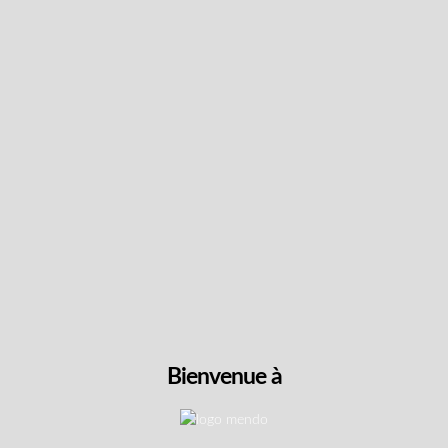
Suivez les dernières
nouvelles et obtenez des
offres spéciales et des
réductions.
Obtenez du contenu exclusif, nous ne vous
spammerons pas, nous vous le promettons!
Nom
Bienvenue à
Adresse
e-
mail