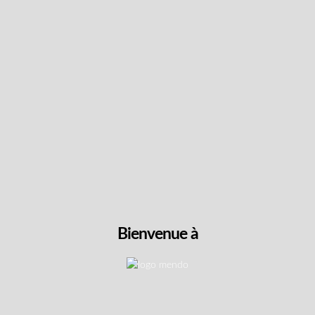
Cliquez pour trier et filtrer
Combattants & Livraison 
t admissibles aux avantages d'Anciens Combattants C
Bienvenue à
nt accès à notre menu complet de produits sélectio
tre cheminement vers le mieux-être thérapeutique sa
ux vétérans dans le processus d'obtention de docume
lité, nous offrons la livraison gratuite pour toutes