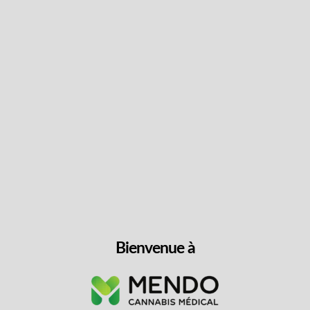
Suivez les dernières
nouvelles et obtenez des
offres spéciales et des
réductions.
Obtenez du contenu exclusif, nous ne vous
spammerons pas, nous vous le promettons!
Nom
Bienvenue à
Adresse
e-
mail