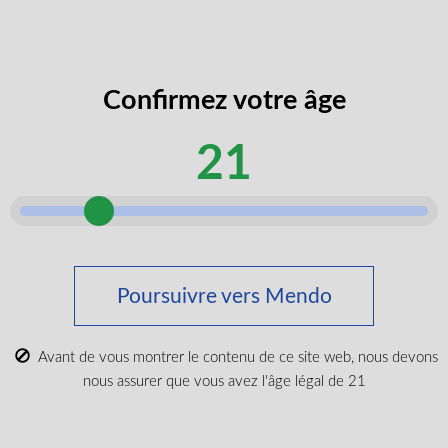
codes
J’accepte de recevoir des codes
promos
promotionnels et des rabais exclusifs.
exclusifs
Confirmez votre âge
âge
Je certifie que je suis majeur selon ma
légal
province.
21
selon
Envoyer
Acheter du cannabis médical
Poursuivre vers Mendo
Tout acheter
Nouveaux produits
Avant de vous montrer le contenu de ce site web, nous devons
Les plus populaires
nous assurer que vous avez l'âge légal de 21
CBD et Wellenss
Marques