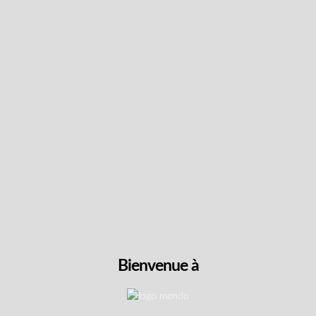
Suivez les dernières
nouvelles et obtenez des
offres spéciales et des
réductions.
Obtenez du contenu exclusif, nous ne vous
spammerons pas, nous vous le promettons!
Nom
Bienvenue à
Adresse
e-
mail