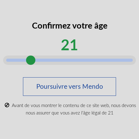
codes
J’accepte de recevoir des codes
promos
promotionnels et des rabais exclusifs.
exclusifs
Confirmez votre âge
âge
Je certifie que je suis majeur selon ma
légal
21
province.
selon
Envoyer
Poursuivre vers Mendo
Acheter du cannabis médical
Tout acheter
Avant de vous montrer le contenu de ce site web, nous devons
Nouveaux produits
nous assurer que vous avez l'âge légal de 21
Les plus populaires
CBD et Wellenss
Marques