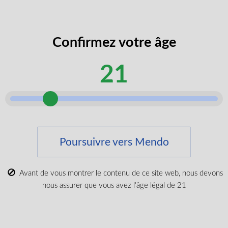
codes
J’accepte de recevoir des codes
promos
promotionnels et des rabais exclusifs.
exclusifs
Confirmez votre âge
âge
Je certifie que je suis majeur selon ma
légal
21
province.
selon
Envoyer
Poursuivre vers Mendo
Acheter du cannabis médical
Tout acheter
Avant de vous montrer le contenu de ce site web, nous devons
Nouveaux produits
nous assurer que vous avez l'âge légal de 21
Les plus populaires
CBD et Wellenss
Marques