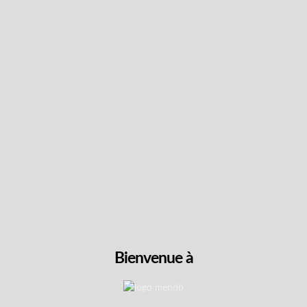
Suivez les dernières
nouvelles et obtenez des
offres spéciales et des
réductions.
Obtenez du contenu exclusif, nous ne vous
spammerons pas, nous vous le promettons!
Nom
Bienvenue à
Adresse
e-
mail