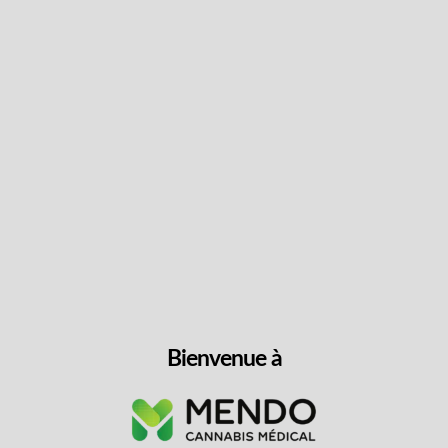
Suivez les dernières
nouvelles et obtenez des
offres spéciales et des
réductions.
Obtenez du contenu exclusif, nous ne vous
spammerons pas, nous vous le promettons!
Nom
Bienvenue à
Adresse
e-
mail