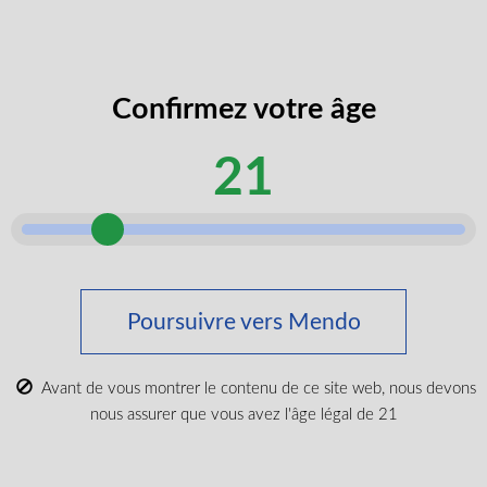
codes
J’accepte de recevoir des codes
promos
promotionnels et des rabais exclusifs.
exclusifs
Confirmez votre âge
âge
Je certifie que je suis majeur selon ma
légal
province.
21
selon
Envoyer
Acheter du cannabis médical
Poursuivre vers Mendo
Tout acheter
Nouveaux produits
Avant de vous montrer le contenu de ce site web, nous devons
Les plus populaires
nous assurer que vous avez l'âge légal de 21
CBD et Wellenss
Marques