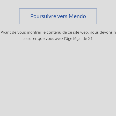
ux vétérans dans le processus d'obtention de docume
lité, nous offrons la livraison gratuite pour toutes
Poursuivre vers Mendo
cace et rentable. Que vous soyez à la recherche de 
re engagement envers les vétérans et notre livraison 
Avant de vous montrer le contenu de ce site web, nous devons 
assurer que vous avez l'âge légal de 21
cale rapidement et facile
 Mendo Medical vous offre une assistance gratuite d
fiés qui comprennent l'utilisation thérapeutique de
 vous aider à accéder aux soins autorisés qui peuven
Obtenir ma carte médicale
s et obtenez des offres spéciale