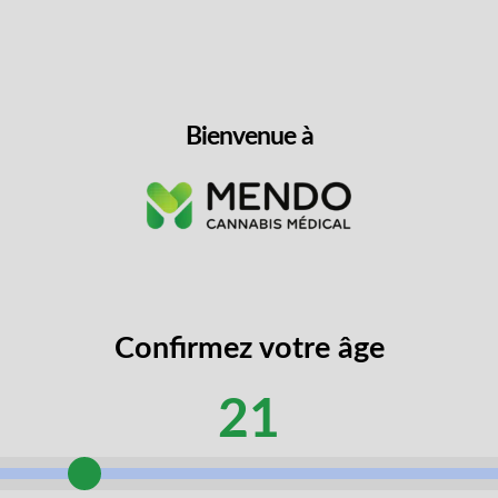
Bienvenue à
Confirmez votre âge
Combattants & Livraison g
21
nt admissibles aux avantages d'Anciens Combattants 
nt accès à notre menu complet de produits sélectio
tre cheminement vers le mieux-être thérapeutique sa