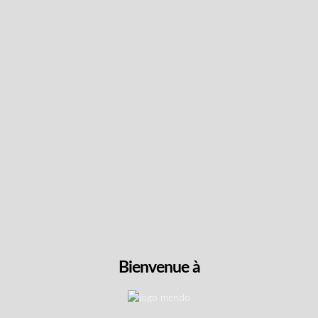
Suivez les dernières
nouvelles et obtenez des
offres spéciales et des
réductions.
Obtenez du contenu exclusif, nous ne vous
spammerons pas, nous vous le promettons!
Nom
Bienvenue à
Adresse
e-
mail