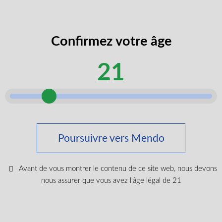
codes
J’accepte de recevoir des codes
promos
promotionnels et des rabais exclusifs.
exclusifs
Confirmez votre âge
âge
Je certifie que je suis majeur selon ma
légal
21
province.
selon
Envoyer
Poursuivre vers Mendo
Acheter du cannabis médical
Tout acheter
Avant de vous montrer le contenu de ce site web, nous devons
Nouveaux produits
nous assurer que vous avez l'âge légal de 21
Les plus populaires
CBD et Wellenss
Marques