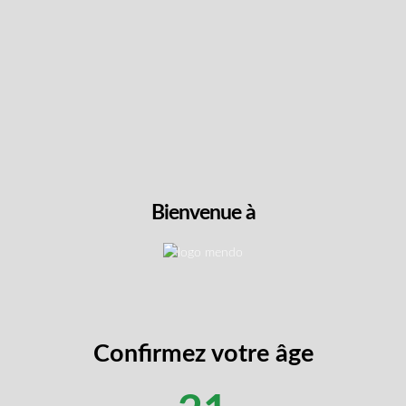
LIRE PLUS
LIRE 
Bienvenue à
Confirmez votre âge
Soda 
cakes
Hi-Berry Punch Free