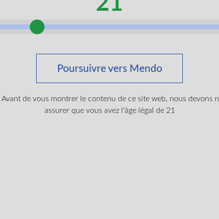
21
7g
Indica
THC
10mg
CBG
10mg
355ml
THC
10m
CBG, Hybride, THC
9
$
8.99
Poursuivre vers Mendo
LIRE PLUS
LIRE 
Avant de vous montrer le contenu de ce site web, nous devons 
assurer que vous avez l'âge légal de 21