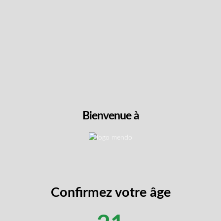
100 unités
CBD, CBN
5
$
59.99
LIRE P
LIRE PLUS
Bienvenue à
Confirmez votre âge