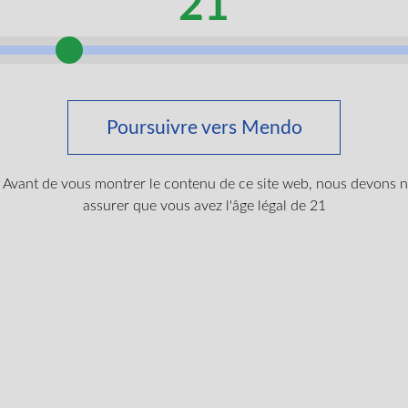
21
tgels
600mg THC Softgels
Gélule
its
THC
THC
5mg/unit
120units
THC
10
Poursuivre vers Mendo
Avant de vous montrer le contenu de ce site web, nous devons 
$
44.99
assurer que vous avez l'âge légal de 21
LIRE PLUS
LIRE P