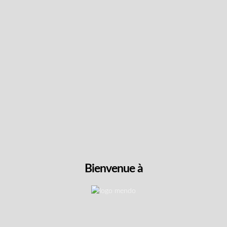
Cliquez pour trier et filtrer
Combattants & Livraison g
admissibles aux avantages d'Anciens Combattants Cana
Bienvenue à
nt accès à notre menu complet de produits sélectio
tre cheminement vers le mieux-être thérapeutique sa
ux vétérans dans le processus d'obtention de docume
lité, nous offrons la livraison gratuite pour toutes