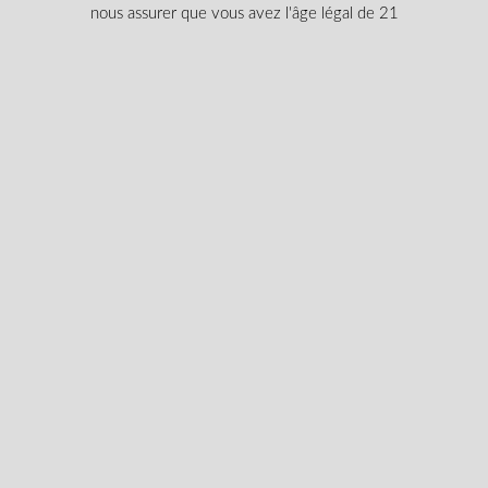
Nom
nous assurer que vous avez l'âge légal de 21
Adresse
e-
mail
codes
J’accepte de recevoir des codes
promos
promotionnels et des rabais exclusifs.
exclusifs
âge
Je certifie que je suis majeur selon ma
légal
province.
selon
Envoyer
Acheter du cannabis médical