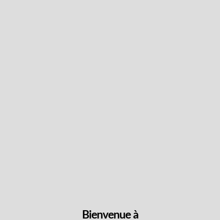
CBD 2000 Spray oral
CBD
137mg/ml
15ml
Bienvenue à
$
47.50