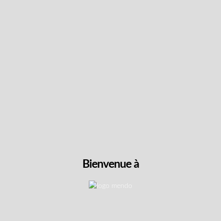
Cliquez pour trier et filtrer
Combattants & Livraison g
t admissibles aux avantages d'Anciens Combattants C
Bienvenue à
nt accès à notre menu complet de produits sélectio
tre cheminement vers le mieux-être thérapeutique sa
ux vétérans dans le processus d'obtention de docume
lité, nous offrons la livraison gratuite pour toutes